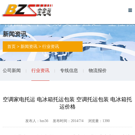
网
关
物
服
行
实
物
仓
留
诚
联
站
于
流
务
李
力
流
储
言
信
系
新闻资讯
首
我
资
流
托
展
报
托
反
档
我
>
>
首页
新闻资讯
行业资讯
页
们
讯
程
运
示
价
管
馈
案
们
公司新闻
行业资讯
专线信息
物流报价
空调家电托运 电冰箱托运包装 空调托运包装 电冰箱托
运价格
发布人：bzs56 发布时间：2014/7/4 浏览量：1390