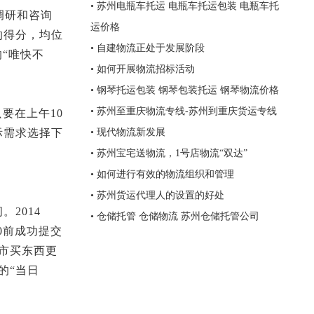
•
苏州电瓶车托运 电瓶车托运包装 电瓶车托
调研和咨询
运价格
的得分，均位
•
自建物流正处于发展阶段
“唯快不
•
如何开展物流招标活动
•
钢琴托运包装 钢琴包装托运 钢琴物流价格
•
苏州至重庆物流专线-苏州到重庆货运专线
要在上午10
际需求选择下
•
现代物流新发展
•
苏州宝宅送物流，1号店物流“双达”
•
如何进行有效的物流组织和管理
•
苏州货运代理人的设置的好处
2014
•
仓储托管 仓储物流 苏州仓储托管公司
0前成功提交
市买东西更
的“当日