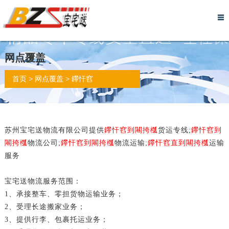
网
关
物
服
行
实
物
仓
留
诚
联
站
于
流
务
李
力
流
储
言
信
系
网点覆盖
首
我
资
流
托
展
报
托
反
档
我
>
>
首页
网点覆盖
鑻忓窞
页
们
讯
程
运
示
价
管
馈
案
们
苏州宝宅送物流有限公司提供
鑻忓窞到闀挎槬
货运专线;
鑻忓窞到
闀挎槬
物流公司;
鑻忓窞到闀挎槬
物流运输;
鑻忓窞直到闀挎槬
运输
服务
宝宅送物流服务范围：
1、承接整车、零担货物运输业务；
2、受理长途搬家业务；
3、提供行李、包裹托运业务；