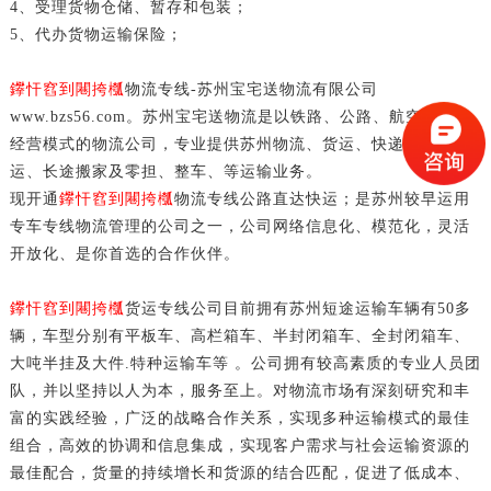
4、受理货物仓储、暂存和包装；
5、代办货物运输保险；
鑻忓窞到闀挎槬
物流专线-苏州宝宅送物流有限公司
www.bzs56.com。苏州宝宅送物流是以铁路、公路、航空为一体
经营模式的物流公司，专业提供苏州物流、货运、快递、行李托
运、长途搬家及零担、整车、等运输业务。
现开通
鑻忓窞到闀挎槬
物流专线公路直达快运；是苏州较早运用
专车专线物流管理的公司之一，公司网络信息化、模范化，灵活
开放化、是你首选的合作伙伴。
鑻忓窞到闀挎槬
货运专线公司目前拥有苏州短途运输车辆有50多
辆，车型分别有平板车、高栏箱车、半封闭箱车、全封闭箱车、
大吨半挂及大件.特种运输车等 。公司拥有较高素质的专业人员团
队，并以坚持以人为本，服务至上。对物流市场有深刻研究和丰
富的实践经验，广泛的战略合作关系，实现多种运输模式的最佳
组合，高效的协调和信息集成，实现客户需求与社会运输资源的
最佳配合，货量的持续增长和货源的结合匹配，促进了低成本、