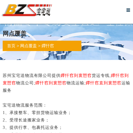
网
关
物
服
行
实
物
仓
留
诚
联
站
于
流
务
李
力
流
储
言
信
系
网点覆盖
首
我
资
流
托
展
报
托
反
档
我
>
>
首页
网点覆盖
鑻忓窞
页
们
讯
程
运
示
价
管
馈
案
们
苏州宝宅送物流有限公司提供
鑻忓窞到寰愬窞
货运专线;
鑻忓窞到
寰愬窞
物流公司;
鑻忓窞到寰愬窞
物流运输;
鑻忓窞直到寰愬窞
运输
服务
宝宅送物流服务范围：
1、承接整车、零担货物运输业务；
2、受理长途搬家业务；
3、提供行李、包裹托运业务；