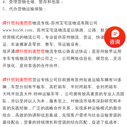
4、受理货物仓储、暂存和包装；
5、代办货物运输保险；
鑻忓窞到寰愬窞
物流专线-苏州宝宅送物流有限公司
www.bzs56.com。苏州宝宅送物流是以铁路、公路、航空为一体
经营模式的物流公司，专业提供苏州物流、货运、快递、行李托
运、长途搬家及零担、整车、等运输业务。
现开通
鑻忓窞到寰愬窞
物流专线公路直达快运；是苏州较早运用
专车专线物流管理的公司之一，公司网络信息化、模范化，灵活
开放化、是你首选的合作伙伴。
鑻忓窞到寰愬窞
货运专线公司目前拥有苏州短途运输车辆有50多
辆，车型分别有平板车、高栏箱车、半封闭箱车、全封闭箱车、
大吨半挂及大件.特种运输车等 。公司拥有较高素质的专业人员团
队，并以坚持以人为本，服务至上。对物流市场有深刻研究和丰
富的实践经验，广泛的战略合作关系，实现多种运输模式的最佳
组合，高效的协调和信息集成，实现客户需求与社会运输资源的
最佳配合，货量的持续增长和货源的结合匹配，促进了低成本、