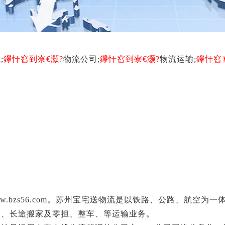
;
鑻忓窞到寮€灏?
物流公司;
鑻忓窞到寮€灏?
物流运输;
鑻忓窞
.bzs56.com。苏州宝宅送物流是以铁路、公路、航空为一
运、长途搬家及零担、整车、等运输业务。