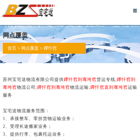
网
关
物
服
行
实
物
仓
留
诚
联
站
于
流
务
李
力
流
储
言
信
系
网点覆盖
首
我
资
流
托
展
报
托
反
档
我
>
>
首页
网点覆盖
鑻忓窞
页
们
讯
程
运
示
价
管
馈
案
们
苏州宝宅送物流有限公司提供
鑻忓窞到骞垮窞
货运专线;
鑻忓窞到
骞垮窞
物流公司;
鑻忓窞到骞垮窞
物流运输;
鑻忓窞直到骞垮窞
运输
服务
宝宅送物流服务范围：
1、承接整车、零担货物运输业务；
2、受理长途搬家业务；
3、提供行李、包裹托运业务；