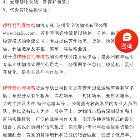
4、受理货物仓储、暂存和包装；
5、代办货物运输保险；
鑻忓窞到骞垮窞
物流专线-苏州宝宅送物流有限公司
www.bzs56.com。苏州宝宅送物流是以铁路、公路、航空为一体
经营模式的物流公司，专业提供苏州物流、货运、快递、行李托
运、长途搬家及零担、整车、等运输业务。
现开通
鑻忓窞到骞垮窞
物流专线公路直达快运；是苏州较早运用
专车专线物流管理的公司之一，公司网络信息化、模范化，灵活
开放化、是你首选的合作伙伴。
鑻忓窞到骞垮窞
货运专线公司目前拥有苏州短途运输车辆有50多
辆，车型分别有平板车、高栏箱车、半封闭箱车、全封闭箱车、
大吨半挂及大件.特种运输车等 。公司拥有较高素质的专业人员团
队，并以坚持以人为本，服务至上。对物流市场有深刻研究和丰
富的实践经验，广泛的战略合作关系，实现多种运输模式的最佳
组合，高效的协调和信息集成，实现客户需求与社会运输资源的
最佳配合，货量的持续增长和货源的结合匹配，促进了低成本、